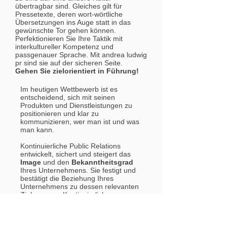
übertragbar sind. Gleiches gilt für
Pressetexte, deren wort-wörtliche
Übersetzungen ins Auge statt in das
gewünschte Tor gehen können.
Perfektionieren Sie Ihre Taktik mit
interkultureller Kompetenz und
passgenauer Sprache. Mit andrea ludwig
pr sind sie auf der sicheren Seite.
Gehen Sie zielorientiert in Führung!
Im heutigen Wettbewerb ist es
entscheidend, sich mit seinen
Produkten und Dienstleistungen zu
positionieren und klar zu
kommunizieren, wer man ist und was
man kann.
Kontinuierliche Public Relations
entwickelt, sichert und steigert das
Image
und den
Bekanntheitsgrad
Ihres Unternehmens. Sie festigt und
bestätigt die Beziehung Ihres
Unternehmens zu dessen relevanten
Zielgruppen. Kontinuierliche
Medienarbeit gehört daher zu den
wichtigsten
Kommunikationsinstrumenten.