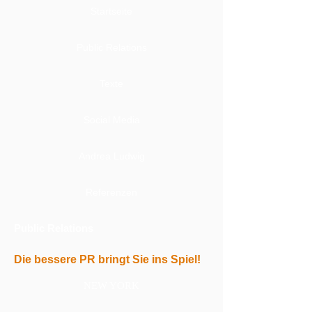
Startseite
Public Relations
Texte
Social Media
Andrea Ludwig
Referenzen
Public Relations
Die bessere PR bringt Sie ins Spiel!
NEW YORK